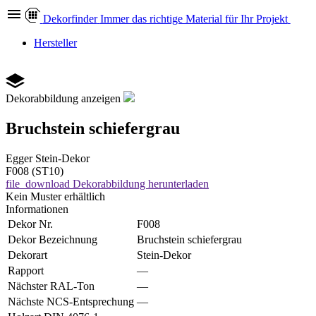
Dekor
finder
Immer das richtige Material für Ihr Projekt
Hersteller
Dekorabbildung anzeigen
Bruchstein schiefergrau
Egger
Stein-Dekor
F008 (ST10)
file_download
Dekorabbildung herunterladen
Kein Muster erhältlich
Informationen
Dekor Nr.
F008
Dekor Bezeichnung
Bruchstein schiefergrau
Dekorart
Stein-Dekor
Rapport
—
Nächster RAL-Ton
—
Nächste NCS-Entsprechung
—