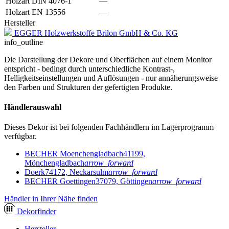
Holzart DIN 4076-1
—
Holzart EN 13556
—
Hersteller
EGGER Holzwerkstoffe Brilon GmbH & Co. KG
info_outline
Die Darstellung der Dekore und Oberflächen auf einem Monitor
entspricht - bedingt durch unterschiedliche Kontrast-,
Helligkeitseinstellungen und Auflösungen - nur annäherungsweise
den Farben und Strukturen der gefertigten Produkte.
Händlerauswahl
Dieses Dekor ist bei folgenden Fachhändlern im Lagerprogramm
verfügbar.
BECHER Moenchengladbach
41199,
Mönchengladbach
arrow_forward
Doerk
74172, Neckarsulm
arrow_forward
BECHER Goettingen
37079, Göttingen
arrow_forward
Händler in Ihrer Nähe finden
Dekor
finder
Hersteller