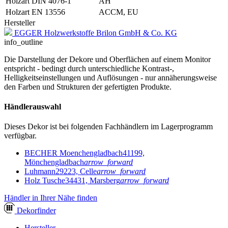
Holzart DIN 4076-1
AH
Holzart EN 13556
ACCM, EU
Hersteller
EGGER Holzwerkstoffe Brilon GmbH & Co. KG
info_outline
Die Darstellung der Dekore und Oberflächen auf einem Monitor
entspricht - bedingt durch unterschiedliche Kontrast-,
Helligkeitseinstellungen und Auflösungen - nur annäherungsweise
den Farben und Strukturen der gefertigten Produkte.
Händlerauswahl
Dieses Dekor ist bei folgenden Fachhändlern im Lagerprogramm
verfügbar.
BECHER Moenchengladbach
41199,
Mönchengladbach
arrow_forward
Luhmann
29223, Celle
arrow_forward
Holz Tusche
34431, Marsberg
arrow_forward
Händler in Ihrer Nähe finden
Dekor
finder
Hersteller