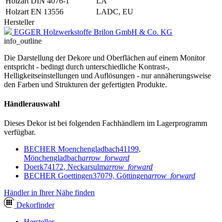
Holzart DIN 4076-1
LA
Holzart EN 13556
LADC, EU
Hersteller
EGGER Holzwerkstoffe Brilon GmbH & Co. KG
info_outline
Die Darstellung der Dekore und Oberflächen auf einem Monitor
entspricht - bedingt durch unterschiedliche Kontrast-,
Helligkeitseinstellungen und Auflösungen - nur annäherungsweise
den Farben und Strukturen der gefertigten Produkte.
Händlerauswahl
Dieses Dekor ist bei folgenden Fachhändlern im Lagerprogramm
verfügbar.
BECHER Moenchengladbach
41199,
Mönchengladbach
arrow_forward
Doerk
74172, Neckarsulm
arrow_forward
BECHER Goettingen
37079, Göttingen
arrow_forward
Händler in Ihrer Nähe finden
Dekor
finder
Hersteller