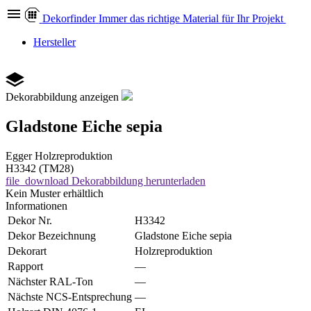
Dekor
finder
Immer das richtige Material für Ihr Projekt
Hersteller
Dekorabbildung anzeigen
Gladstone Eiche sepia
Egger
Holzreproduktion
H3342 (TM28)
file_download
Dekorabbildung herunterladen
Kein Muster erhältlich
Informationen
Dekor Nr.
H3342
Dekor Bezeichnung
Gladstone Eiche sepia
Dekorart
Holzreproduktion
Rapport
—
Nächster RAL-Ton
—
Nächste NCS-Entsprechung
—