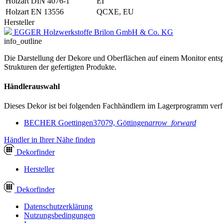
Holzart DIN 4076-1
EI
Holzart EN 13556
QCXE, EU
Hersteller
EGGER Holzwerkstoffe Brilon GmbH & Co. KG
info_outline
Die Darstellung der Dekore und Oberflächen auf einem Monitor entspr
Strukturen der gefertigten Produkte.
Händlerauswahl
Dieses Dekor ist bei folgenden Fachhändlern im Lagerprogramm verf
BECHER Goettingen
37079, Göttingen
arrow_forward
Händler in Ihrer Nähe finden
Dekor
finder
Hersteller
Dekor
finder
Datenschutzerklärung
Nutzungsbedingungen