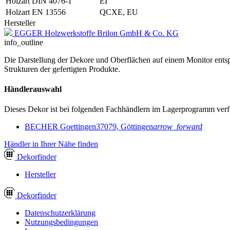
Holzart DIN 4076-1
EI
Holzart EN 13556
QCXE, EU
Hersteller
EGGER Holzwerkstoffe Brilon GmbH & Co. KG
info_outline
Die Darstellung der Dekore und Oberflächen auf einem Monitor entspr
Strukturen der gefertigten Produkte.
Händlerauswahl
Dieses Dekor ist bei folgenden Fachhändlern im Lagerprogramm verf
BECHER Goettingen
37079, Göttingen
arrow_forward
Händler in Ihrer Nähe finden
Dekor
finder
Hersteller
Dekor
finder
Datenschutzerklärung
Nutzungsbedingungen