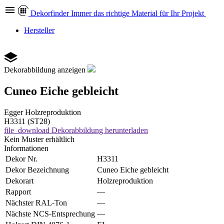
Dekor
finder
Immer das richtige Material für Ihr Projekt
Hersteller
Dekorabbildung anzeigen
Cuneo Eiche gebleicht
Egger
Holzreproduktion
H3311 (ST28)
file_download
Dekorabbildung herunterladen
Kein Muster erhältlich
Informationen
Dekor Nr.
H3311
Dekor Bezeichnung
Cuneo Eiche gebleicht
Dekorart
Holzreproduktion
Rapport
—
Nächster RAL-Ton
—
Nächste NCS-Entsprechung
—