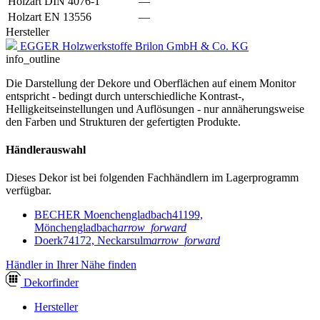
Holzart DIN 4076-1
—
Holzart EN 13556
—
Hersteller
EGGER Holzwerkstoffe Brilon GmbH & Co. KG
info_outline
Die Darstellung der Dekore und Oberflächen auf einem Monitor
entspricht - bedingt durch unterschiedliche Kontrast-,
Helligkeitseinstellungen und Auflösungen - nur annäherungsweise
den Farben und Strukturen der gefertigten Produkte.
Händlerauswahl
Dieses Dekor ist bei folgenden Fachhändlern im Lagerprogramm
verfügbar.
BECHER Moenchengladbach
41199,
Mönchengladbach
arrow_forward
Doerk
74172, Neckarsulm
arrow_forward
Händler in Ihrer Nähe finden
Dekor
finder
Hersteller