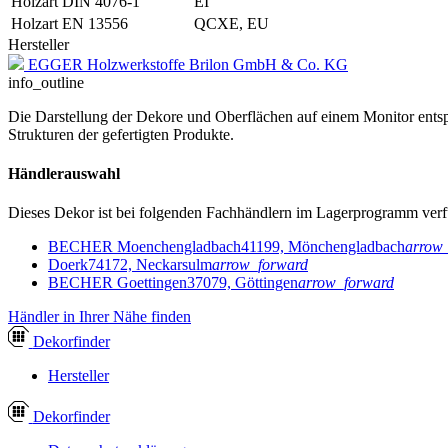
Holzart DIN 4076-1
EI
Holzart EN 13556
QCXE, EU
Hersteller
EGGER Holzwerkstoffe Brilon GmbH & Co. KG
info_outline
Die Darstellung der Dekore und Oberflächen auf einem Monitor entspr
Strukturen der gefertigten Produkte.
Händlerauswahl
Dieses Dekor ist bei folgenden Fachhändlern im Lagerprogramm verf
BECHER Moenchengladbach
41199, Mönchengladbach
arrow
Doerk
74172, Neckarsulm
arrow_forward
BECHER Goettingen
37079, Göttingen
arrow_forward
Händler in Ihrer Nähe finden
Dekor
finder
Hersteller
Dekor
finder