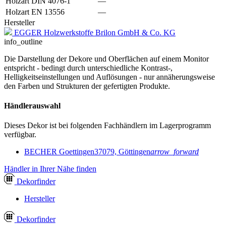
Holzart DIN 4076-1
—
Holzart EN 13556
—
Hersteller
EGGER Holzwerkstoffe Brilon GmbH & Co. KG
info_outline
Die Darstellung der Dekore und Oberflächen auf einem Monitor
entspricht - bedingt durch unterschiedliche Kontrast-,
Helligkeitseinstellungen und Auflösungen - nur annäherungsweise
den Farben und Strukturen der gefertigten Produkte.
Händlerauswahl
Dieses Dekor ist bei folgenden Fachhändlern im Lagerprogramm
verfügbar.
BECHER Goettingen
37079, Göttingen
arrow_forward
Händler in Ihrer Nähe finden
Dekor
finder
Hersteller
Dekor
finder