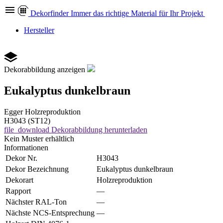
Dekor
finder
Immer das richtige Material für Ihr Projekt
Hersteller
Dekorabbildung anzeigen
Eukalyptus dunkelbraun
Egger
Holzreproduktion
H3043 (ST12)
file_download
Dekorabbildung herunterladen
Kein Muster erhältlich
Informationen
Dekor Nr.
H3043
Dekor Bezeichnung
Eukalyptus dunkelbraun
Dekorart
Holzreproduktion
Rapport
—
Nächster RAL-Ton
—
Nächste NCS-Entsprechung
—