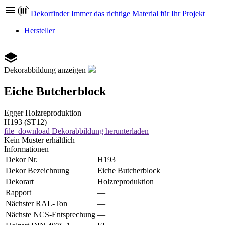
Dekor
finder
Immer das richtige Material für Ihr Projekt
Hersteller
Dekorabbildung anzeigen
Eiche Butcherblock
Egger
Holzreproduktion
H193 (ST12)
file_download
Dekorabbildung herunterladen
Kein Muster erhältlich
Informationen
Dekor Nr.
H193
Dekor Bezeichnung
Eiche Butcherblock
Dekorart
Holzreproduktion
Rapport
—
Nächster RAL-Ton
—
Nächste NCS-Entsprechung
—