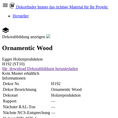
Dekor
finder
Immer das richtige Material für Ihr Projekt
Hersteller
Dekorabbildung anzeigen
Ornamentic Wood
Egger
Holzreproduktion
H192 (ST10)
file_download
Dekorabbildung herunterladen
Kein Muster erhältlich
Informationen
Dekor Nr.
H192
Dekor Bezeichnung
Ornamentic Wood
Dekorart
Holzreproduktion
Rapport
—
Nächster RAL-Ton
—
Nächste NCS-Entsprechung
—