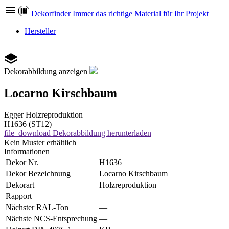
Dekor
finder
Immer das richtige Material für Ihr Projekt
Hersteller
Dekorabbildung anzeigen
Locarno Kirschbaum
Egger
Holzreproduktion
H1636 (ST12)
file_download
Dekorabbildung herunterladen
Kein Muster erhältlich
Informationen
Dekor Nr.
H1636
Dekor Bezeichnung
Locarno Kirschbaum
Dekorart
Holzreproduktion
Rapport
—
Nächster RAL-Ton
—
Nächste NCS-Entsprechung
—