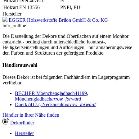
Holzart DIN 4076-1
PI
Holzart EN 13556
PNPI, EU
Hersteller
EGGER Holzwerkstoffe Brilon GmbH & Co. KG
info_outline
Die Darstellung der Dekore und Oberflächen auf einem Monitor
entspricht - bedingt durch unterschiedliche Kontrast-,
Helligkeitseinstellungen und Auflösungen - nur annäherungsweise
den Farben und Strukturen der gefertigten Produkte.
Händlerauswahl
Dieses Dekor ist bei folgenden Fachhändlern im Lagerprogramm
verfügbar.
BECHER Moenchengladbach
41199,
Mönchengladbach
arrow_forward
Doerk
74172, Neckarsulm
arrow_forward
Händler in Ihrer Nähe finden
Dekor
finder
Hersteller