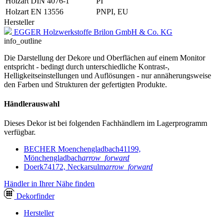
Holzart DIN 4076-1
PI
Holzart EN 13556
PNPI, EU
Hersteller
EGGER Holzwerkstoffe Brilon GmbH & Co. KG
info_outline
Die Darstellung der Dekore und Oberflächen auf einem Monitor
entspricht - bedingt durch unterschiedliche Kontrast-,
Helligkeitseinstellungen und Auflösungen - nur annäherungsweise
den Farben und Strukturen der gefertigten Produkte.
Händlerauswahl
Dieses Dekor ist bei folgenden Fachhändlern im Lagerprogramm
verfügbar.
BECHER Moenchengladbach
41199,
Mönchengladbach
arrow_forward
Doerk
74172, Neckarsulm
arrow_forward
Händler in Ihrer Nähe finden
Dekor
finder
Hersteller