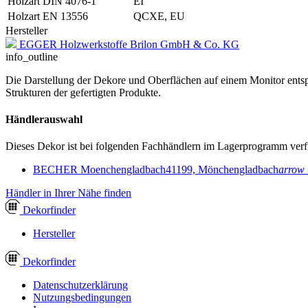
Holzart DIN 4076-1
EI
Holzart EN 13556
QCXE, EU
Hersteller
EGGER Holzwerkstoffe Brilon GmbH & Co. KG
info_outline
Die Darstellung der Dekore und Oberflächen auf einem Monitor entspr
Strukturen der gefertigten Produkte.
Händlerauswahl
Dieses Dekor ist bei folgenden Fachhändlern im Lagerprogramm verf
BECHER Moenchengladbach
41199, Mönchengladbach
arrow
Händler in Ihrer Nähe finden
Dekor
finder
Hersteller
Dekor
finder
Datenschutzerklärung
Nutzungsbedingungen