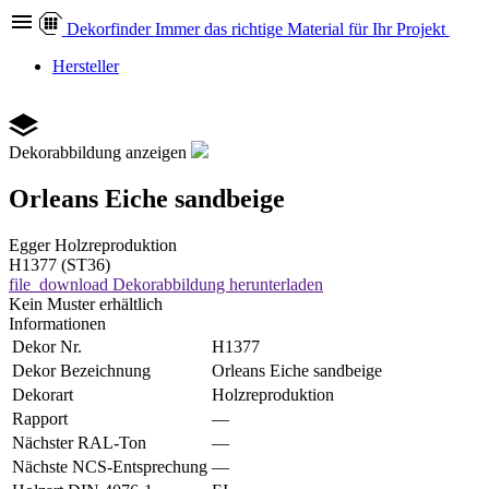
Dekor
finder
Immer das richtige Material für Ihr Projekt
Hersteller
Dekorabbildung anzeigen
Orleans Eiche sandbeige
Egger
Holzreproduktion
H1377 (ST36)
file_download
Dekorabbildung herunterladen
Kein Muster erhältlich
Informationen
Dekor Nr.
H1377
Dekor Bezeichnung
Orleans Eiche sandbeige
Dekorart
Holzreproduktion
Rapport
—
Nächster RAL-Ton
—
Nächste NCS-Entsprechung
—