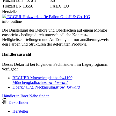
Holzart DIN 4076-1
ES
Holzart EN 13556
FXEX, EU
Hersteller
EGGER Holzwerkstoffe Brilon GmbH & Co. KG
info_outline
Die Darstellung der Dekore und Oberflächen auf einem Monitor
entspricht - bedingt durch unterschiedliche Kontrast-,
Helligkeitseinstellungen und Auflösungen - nur annäherungsweise
den Farben und Strukturen der gefertigten Produkte.
Händlerauswahl
Dieses Dekor ist bei folgenden Fachhändlern im Lagerprogramm
verfügbar.
BECHER Moenchengladbach
41199,
Mönchengladbach
arrow_forward
Doerk
74172, Neckarsulm
arrow_forward
Händler in Ihrer Nähe finden
Dekor
finder
Hersteller