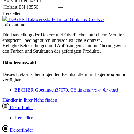
Holzart DIN 4076-1
—
Holzart EN 13556
—
Hersteller
EGGER Holzwerkstoffe Brilon GmbH & Co. KG
info_outline
Die Darstellung der Dekore und Oberflächen auf einem Monitor
entspricht - bedingt durch unterschiedliche Kontrast-,
Helligkeitseinstellungen und Auflösungen - nur annäherungsweise
den Farben und Strukturen der gefertigten Produkte.
Händlerauswahl
Dieses Dekor ist bei folgenden Fachhändlern im Lagerprogramm
verfügbar.
BECHER Goettingen
37079, Göttingen
arrow_forward
Händler in Ihrer Nähe finden
Dekor
finder
Hersteller
Dekor
finder