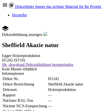
Dekor
finder
Immer das richtige Material für Ihr Projekt
Hersteller
Dekorabbildung anzeigen
Sheffield Akazie natur
Egger
Holzreproduktion
H1242 (ST10)
file_download
Dekorabbildung herunterladen
Kein Muster erhältlich
Informationen
Dekor Nr.
H1242
Dekor Bezeichnung
Sheffield Akazie natur
Dekorart
Holzreproduktion
Rapport
—
Nächster RAL-Ton
—
Nächste NCS-Entsprechung
—