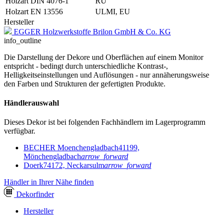
Holzart DIN 4076-1
RU
Holzart EN 13556
ULMI, EU
Hersteller
EGGER Holzwerkstoffe Brilon GmbH & Co. KG
info_outline
Die Darstellung der Dekore und Oberflächen auf einem Monitor
entspricht - bedingt durch unterschiedliche Kontrast-,
Helligkeitseinstellungen und Auflösungen - nur annäherungsweise
den Farben und Strukturen der gefertigten Produkte.
Händlerauswahl
Dieses Dekor ist bei folgenden Fachhändlern im Lagerprogramm
verfügbar.
BECHER Moenchengladbach
41199,
Mönchengladbach
arrow_forward
Doerk
74172, Neckarsulm
arrow_forward
Händler in Ihrer Nähe finden
Dekor
finder
Hersteller