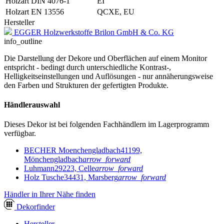
Holzart DIN 4076-1
EI
Holzart EN 13556
QCXE, EU
Hersteller
EGGER Holzwerkstoffe Brilon GmbH & Co. KG
info_outline
Die Darstellung der Dekore und Oberflächen auf einem Monitor
entspricht - bedingt durch unterschiedliche Kontrast-,
Helligkeitseinstellungen und Auflösungen - nur annäherungsweise
den Farben und Strukturen der gefertigten Produkte.
Händlerauswahl
Dieses Dekor ist bei folgenden Fachhändlern im Lagerprogramm
verfügbar.
BECHER Moenchengladbach
41199,
Mönchengladbach
arrow_forward
Luhmann
29223, Celle
arrow_forward
Holz Tusche
34431, Marsberg
arrow_forward
Händler in Ihrer Nähe finden
Dekor
finder
Hersteller