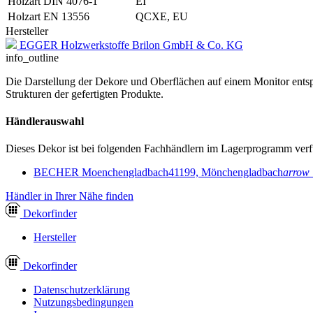
Holzart DIN 4076-1
EI
Holzart EN 13556
QCXE, EU
Hersteller
EGGER Holzwerkstoffe Brilon GmbH & Co. KG
info_outline
Die Darstellung der Dekore und Oberflächen auf einem Monitor entspr
Strukturen der gefertigten Produkte.
Händlerauswahl
Dieses Dekor ist bei folgenden Fachhändlern im Lagerprogramm verf
BECHER Moenchengladbach
41199, Mönchengladbach
arrow
Händler in Ihrer Nähe finden
Dekor
finder
Hersteller
Dekor
finder
Datenschutzerklärung
Nutzungsbedingungen