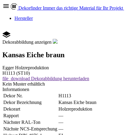
Dekor
finder
Immer das richtige Material für Ihr Projekt
Hersteller
Dekorabbildung anzeigen
Kansas Eiche braun
Egger
Holzreproduktion
H1113 (ST10)
file_download
Dekorabbildung herunterladen
Kein Muster erhältlich
Informationen
Dekor Nr.
H1113
Dekor Bezeichnung
Kansas Eiche braun
Dekorart
Holzreproduktion
Rapport
—
Nächster RAL-Ton
—
Nächste NCS-Entsprechung
—