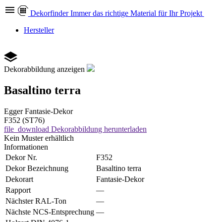
Dekor
finder
Immer das richtige Material für Ihr Projekt
Hersteller
Dekorabbildung anzeigen
Basaltino terra
Egger
Fantasie-Dekor
F352 (ST76)
file_download
Dekorabbildung herunterladen
Kein Muster erhältlich
Informationen
Dekor Nr.
F352
Dekor Bezeichnung
Basaltino terra
Dekorart
Fantasie-Dekor
Rapport
—
Nächster RAL-Ton
—
Nächste NCS-Entsprechung
—