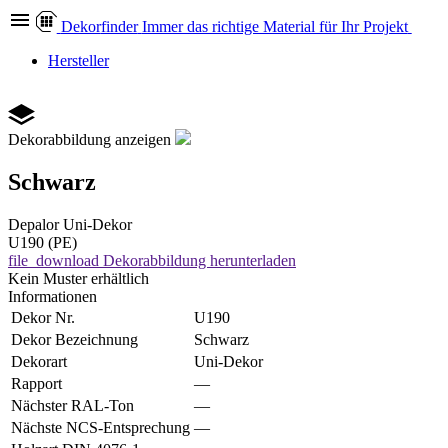
Dekor
finder
Immer das richtige Material für Ihr Projekt
Hersteller
Dekorabbildung anzeigen
Schwarz
Depalor
Uni-Dekor
U190 (PE)
file_download
Dekorabbildung herunterladen
Kein Muster erhältlich
Informationen
Dekor Nr.
U190
Dekor Bezeichnung
Schwarz
Dekorart
Uni-Dekor
Rapport
—
Nächster RAL-Ton
—
Nächste NCS-Entsprechung
—