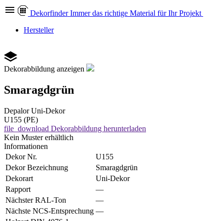
Dekor
finder
Immer das richtige Material für Ihr Projekt
Hersteller
Dekorabbildung anzeigen
Smaragdgrün
Depalor
Uni-Dekor
U155 (PE)
file_download
Dekorabbildung herunterladen
Kein Muster erhältlich
Informationen
Dekor Nr.
U155
Dekor Bezeichnung
Smaragdgrün
Dekorart
Uni-Dekor
Rapport
—
Nächster RAL-Ton
—
Nächste NCS-Entsprechung
—