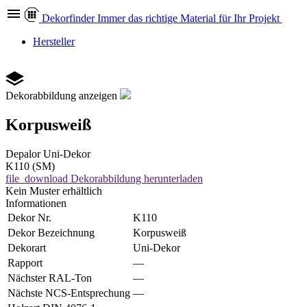
Dekor
finder
Immer das richtige Material für Ihr Projekt
Hersteller
Dekorabbildung anzeigen
Korpusweiß
Depalor
Uni-Dekor
K110 (SM)
file_download
Dekorabbildung herunterladen
Kein Muster erhältlich
Informationen
Dekor Nr.
K110
Dekor Bezeichnung
Korpusweiß
Dekorart
Uni-Dekor
Rapport
—
Nächster RAL-Ton
—
Nächste NCS-Entsprechung
—