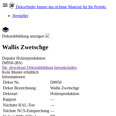
Dekor
finder
Immer das richtige Material für Ihr Projekt
Hersteller
Dekorabbildung anzeigen
Wallis Zwetschge
Depalor
Holzreproduktion
D8956 (BS)
file_download
Dekorabbildung herunterladen
Kein Muster erhältlich
Informationen
Dekor Nr.
D8956
Dekor Bezeichnung
Wallis Zwetschge
Dekorart
Holzreproduktion
Rapport
—
Nächster RAL-Ton
—
Nächste NCS-Entsprechung
—