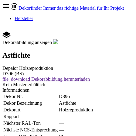
Dekor
finder
Immer das richtige Material für Ihr Projekt
Hersteller
Dekorabbildung anzeigen
Astfichte
Depalor
Holzreproduktion
D396 (BS)
file_download
Dekorabbildung herunterladen
Kein Muster erhältlich
Informationen
Dekor Nr.
D396
Dekor Bezeichnung
Astfichte
Dekorart
Holzreproduktion
Rapport
—
Nächster RAL-Ton
—
Nächste NCS-Entsprechung
—