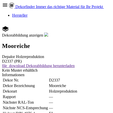
Dekor
finder
Immer das richtige Material für Ihr Projekt
Hersteller
Dekorabbildung anzeigen
Mooreiche
Depalor
Holzreproduktion
D2337 (PR)
file_download
Dekorabbildung herunterladen
Kein Muster erhältlich
Informationen
Dekor Nr.
D2337
Dekor Bezeichnung
Mooreiche
Dekorart
Holzreproduktion
Rapport
—
Nächster RAL-Ton
—
Nächste NCS-Entsprechung
—