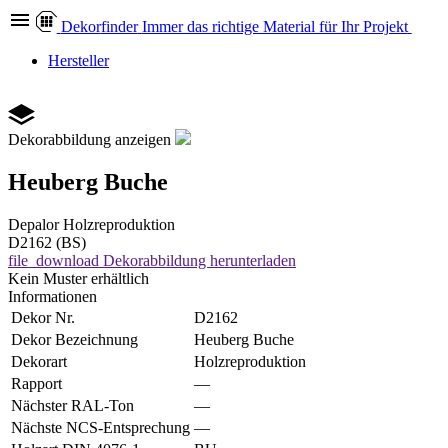
Dekor
finder
Immer das richtige Material für Ihr Projekt
Hersteller
Dekorabbildung anzeigen
Heuberg Buche
Depalor
Holzreproduktion
D2162 (BS)
file_download
Dekorabbildung herunterladen
Kein Muster erhältlich
Informationen
Dekor Nr.
D2162
Dekor Bezeichnung
Heuberg Buche
Dekorart
Holzreproduktion
Rapport
—
Nächster RAL-Ton
—
Nächste NCS-Entsprechung
—