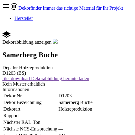
Dekor
finder
Immer das richtige Material für Ihr Projekt
Hersteller
Dekorabbildung anzeigen
Samerberg Buche
Depalor
Holzreproduktion
D1203 (BS)
file_download
Dekorabbildung herunterladen
Kein Muster erhältlich
Informationen
Dekor Nr.
D1203
Dekor Bezeichnung
Samerberg Buche
Dekorart
Holzreproduktion
Rapport
—
Nächster RAL-Ton
—
Nächste NCS-Entsprechung
—