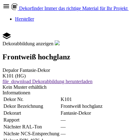
Dekor
finder
Immer das richtige Material für Ihr Projekt
Hersteller
Dekorabbildung anzeigen
Frontweiß hochglanz
Depalor
Fantasie-Dekor
K101 (HG)
file_download
Dekorabbildung herunterladen
Kein Muster erhältlich
Informationen
Dekor Nr.
K101
Dekor Bezeichnung
Frontweiß hochglanz
Dekorart
Fantasie-Dekor
Rapport
—
Nächster RAL-Ton
—
Nächste NCS-Entsprechung
—