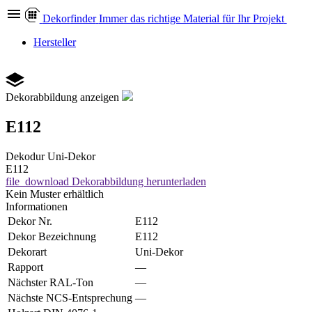
Dekor
finder
Immer das richtige Material für Ihr Projekt
Hersteller
Dekorabbildung anzeigen
E112
Dekodur
Uni-Dekor
E112
file_download
Dekorabbildung herunterladen
Kein Muster erhältlich
Informationen
Dekor Nr.
E112
Dekor Bezeichnung
E112
Dekorart
Uni-Dekor
Rapport
—
Nächster RAL-Ton
—
Nächste NCS-Entsprechung
—