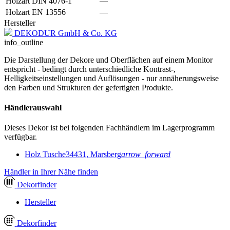
Holzart DIN 4076-1
—
Holzart EN 13556
—
Hersteller
DEKODUR GmbH & Co. KG
info_outline
Die Darstellung der Dekore und Oberflächen auf einem Monitor
entspricht - bedingt durch unterschiedliche Kontrast-,
Helligkeitseinstellungen und Auflösungen - nur annäherungsweise
den Farben und Strukturen der gefertigten Produkte.
Händlerauswahl
Dieses Dekor ist bei folgenden Fachhändlern im Lagerprogramm
verfügbar.
Holz Tusche
34431, Marsberg
arrow_forward
Händler in Ihrer Nähe finden
Dekor
finder
Hersteller
Dekor
finder