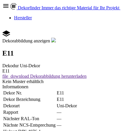
Dekor
finder
Immer das richtige Material für Ihr Projekt
Hersteller
Dekorabbildung anzeigen
E11
Dekodur
Uni-Dekor
E11
file_download
Dekorabbildung herunterladen
Kein Muster erhältlich
Informationen
Dekor Nr.
E11
Dekor Bezeichnung
E11
Dekorart
Uni-Dekor
Rapport
—
Nächster RAL-Ton
—
Nächste NCS-Entsprechung
—