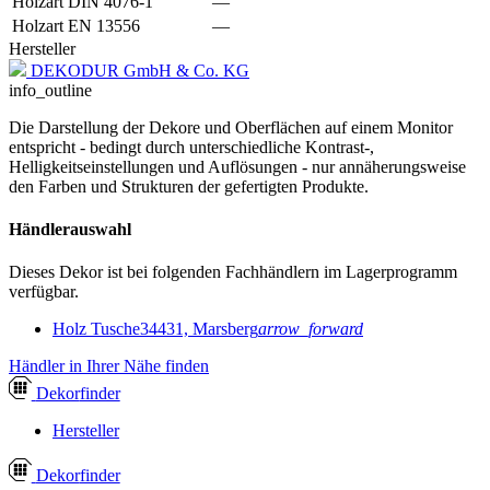
Holzart DIN 4076-1
—
Holzart EN 13556
—
Hersteller
DEKODUR GmbH & Co. KG
info_outline
Die Darstellung der Dekore und Oberflächen auf einem Monitor
entspricht - bedingt durch unterschiedliche Kontrast-,
Helligkeitseinstellungen und Auflösungen - nur annäherungsweise
den Farben und Strukturen der gefertigten Produkte.
Händlerauswahl
Dieses Dekor ist bei folgenden Fachhändlern im Lagerprogramm
verfügbar.
Holz Tusche
34431, Marsberg
arrow_forward
Händler in Ihrer Nähe finden
Dekor
finder
Hersteller
Dekor
finder