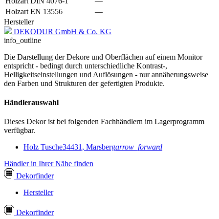
Holzart DIN 4076-1
—
Holzart EN 13556
—
Hersteller
DEKODUR GmbH & Co. KG
info_outline
Die Darstellung der Dekore und Oberflächen auf einem Monitor
entspricht - bedingt durch unterschiedliche Kontrast-,
Helligkeitseinstellungen und Auflösungen - nur annäherungsweise
den Farben und Strukturen der gefertigten Produkte.
Händlerauswahl
Dieses Dekor ist bei folgenden Fachhändlern im Lagerprogramm
verfügbar.
Holz Tusche
34431, Marsberg
arrow_forward
Händler in Ihrer Nähe finden
Dekor
finder
Hersteller
Dekor
finder