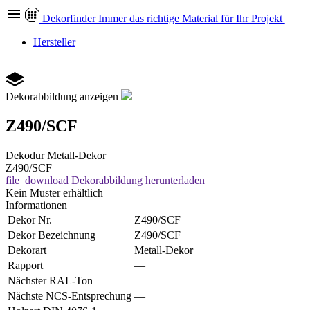
Dekor
finder
Immer das richtige Material für Ihr Projekt
Hersteller
Dekorabbildung anzeigen
Z490/SCF
Dekodur
Metall-Dekor
Z490/SCF
file_download
Dekorabbildung herunterladen
Kein Muster erhältlich
Informationen
Dekor Nr.
Z490/SCF
Dekor Bezeichnung
Z490/SCF
Dekorart
Metall-Dekor
Rapport
—
Nächster RAL-Ton
—
Nächste NCS-Entsprechung
—