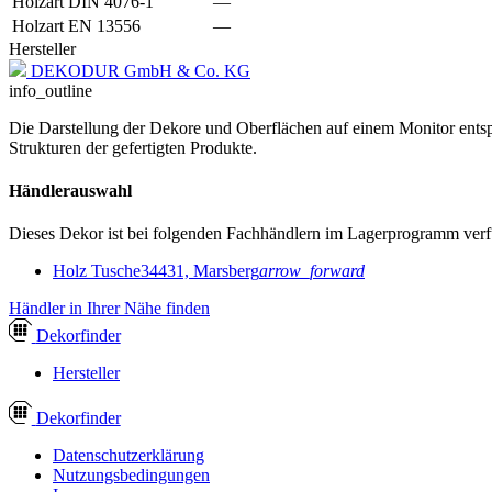
Holzart DIN 4076-1
—
Holzart EN 13556
—
Hersteller
DEKODUR GmbH & Co. KG
info_outline
Die Darstellung der Dekore und Oberflächen auf einem Monitor entspr
Strukturen der gefertigten Produkte.
Händlerauswahl
Dieses Dekor ist bei folgenden Fachhändlern im Lagerprogramm verf
Holz Tusche
34431, Marsberg
arrow_forward
Händler in Ihrer Nähe finden
Dekor
finder
Hersteller
Dekor
finder
Datenschutzerklärung
Nutzungsbedingungen