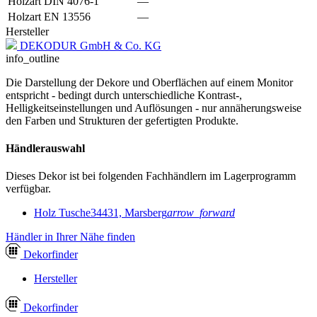
Holzart DIN 4076-1
—
Holzart EN 13556
—
Hersteller
DEKODUR GmbH & Co. KG
info_outline
Die Darstellung der Dekore und Oberflächen auf einem Monitor
entspricht - bedingt durch unterschiedliche Kontrast-,
Helligkeitseinstellungen und Auflösungen - nur annäherungsweise
den Farben und Strukturen der gefertigten Produkte.
Händlerauswahl
Dieses Dekor ist bei folgenden Fachhändlern im Lagerprogramm
verfügbar.
Holz Tusche
34431, Marsberg
arrow_forward
Händler in Ihrer Nähe finden
Dekor
finder
Hersteller
Dekor
finder