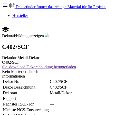
Dekor
finder
Immer das richtige Material für Ihr Projekt
Hersteller
Dekorabbildung anzeigen
C402/SCF
Dekodur
Metall-Dekor
C402/SCF
file_download
Dekorabbildung herunterladen
Kein Muster erhältlich
Informationen
Dekor Nr.
C402/SCF
Dekor Bezeichnung
C402/SCF
Dekorart
Metall-Dekor
Rapport
—
Nächster RAL-Ton
—
Nächste NCS-Entsprechung
—