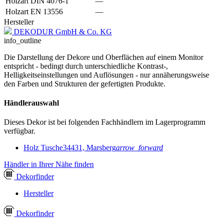
Holzart DIN 4076-1
—
Holzart EN 13556
—
Hersteller
DEKODUR GmbH & Co. KG
info_outline
Die Darstellung der Dekore und Oberflächen auf einem Monitor
entspricht - bedingt durch unterschiedliche Kontrast-,
Helligkeitseinstellungen und Auflösungen - nur annäherungsweise
den Farben und Strukturen der gefertigten Produkte.
Händlerauswahl
Dieses Dekor ist bei folgenden Fachhändlern im Lagerprogramm
verfügbar.
Holz Tusche
34431, Marsberg
arrow_forward
Händler in Ihrer Nähe finden
Dekor
finder
Hersteller
Dekor
finder