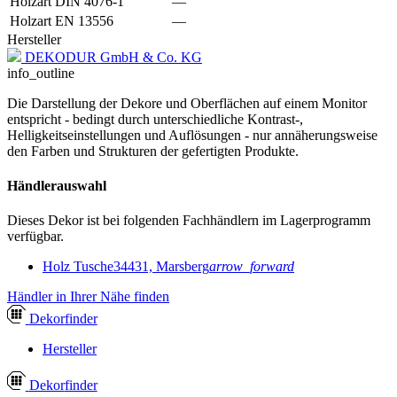
Holzart DIN 4076-1
—
Holzart EN 13556
—
Hersteller
DEKODUR GmbH & Co. KG
info_outline
Die Darstellung der Dekore und Oberflächen auf einem Monitor
entspricht - bedingt durch unterschiedliche Kontrast-,
Helligkeitseinstellungen und Auflösungen - nur annäherungsweise
den Farben und Strukturen der gefertigten Produkte.
Händlerauswahl
Dieses Dekor ist bei folgenden Fachhändlern im Lagerprogramm
verfügbar.
Holz Tusche
34431, Marsberg
arrow_forward
Händler in Ihrer Nähe finden
Dekor
finder
Hersteller
Dekor
finder