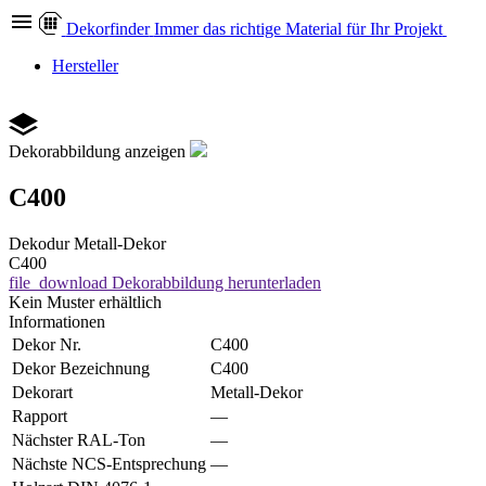
Dekor
finder
Immer das richtige Material für Ihr Projekt
Hersteller
Dekorabbildung anzeigen
C400
Dekodur
Metall-Dekor
C400
file_download
Dekorabbildung herunterladen
Kein Muster erhältlich
Informationen
Dekor Nr.
C400
Dekor Bezeichnung
C400
Dekorart
Metall-Dekor
Rapport
—
Nächster RAL-Ton
—
Nächste NCS-Entsprechung
—