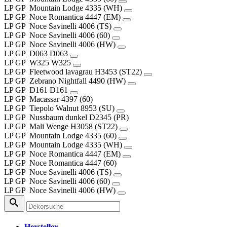
LP
GP
Mountain Lodge
4335 (WH)
LP
GP
Noce Romantica
4447 (EM)
LP
GP
Noce Savinelli
4006 (TS)
LP
GP
Noce Savinelli
4006 (60)
LP
GP
Noce Savinelli
4006 (HW)
LP
GP
D063
D063
LP
GP
W325
W325
LP
GP
Fleetwood lavagrau
H3453 (ST22)
LP
GP
Zebrano Nightfall
4490 (HW)
LP
GP
D161
D161
LP
GP
Macassar
4397 (60)
LP
GP
Tiepolo Walnut
8953 (SU)
LP
GP
Nussbaum dunkel
D2345 (PR)
LP
GP
Mali Wenge
H3058 (ST22)
LP
GP
Mountain Lodge
4335 (60)
LP
GP
Mountain Lodge
4335 (WH)
LP
GP
Noce Romantica
4447 (EM)
LP
GP
Noce Romantica
4447 (60)
LP
GP
Noce Savinelli
4006 (TS)
LP
GP
Noce Savinelli
4006 (60)
LP
GP
Noce Savinelli
4006 (HW)
Hersteller