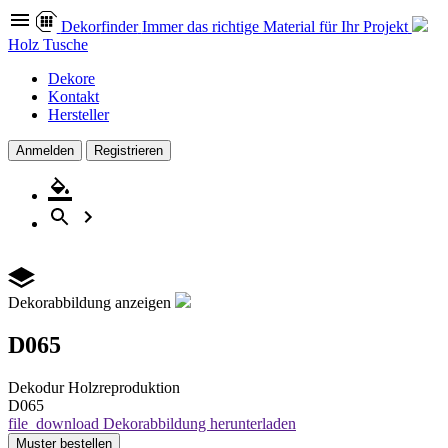
Dekor
finder
Immer das richtige Material für Ihr Projekt
Holz Tusche
Dekore
Kontakt
Hersteller
Anmelden
Registrieren
Dekorabbildung anzeigen
D065
Dekodur
Holzreproduktion
D065
file_download
Dekorabbildung herunterladen
Muster
bestellen