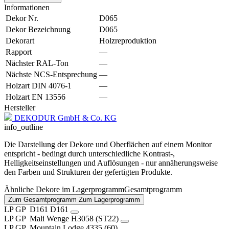
Informationen
Dekor Nr.
D065
Dekor Bezeichnung
D065
Dekorart
Holzreproduktion
Rapport
—
Nächster RAL-Ton
—
Nächste NCS-Entsprechung
—
Holzart DIN 4076-1
—
Holzart EN 13556
—
Hersteller
DEKODUR GmbH & Co. KG
info_outline
Die Darstellung der Dekore und Oberflächen auf einem Monitor
entspricht - bedingt durch unterschiedliche Kontrast-,
Helligkeitseinstellungen und Auflösungen - nur annäherungsweise
den Farben und Strukturen der gefertigten Produkte.
Ähnliche Dekore im
Lagerprogramm
Gesamtprogramm
Zum Gesamtprogramm
Zum Lagerprogramm
LP
GP
D161
D161
LP
GP
Mali Wenge
H3058 (ST22)
LP
GP
Mountain Lodge
4335 (60)