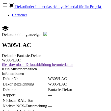
Dekor
finder
Immer das richtige Material für Ihr Projekt
Hersteller
Dekorabbildung anzeigen
W305/LAC
Dekodur
Fantasie-Dekor
W305/LAC
file_download
Dekorabbildung herunterladen
Kein Muster erhältlich
Informationen
Dekor Nr.
W305/LAC
Dekor Bezeichnung
W305/LAC
Dekorart
Fantasie-Dekor
Rapport
—
Nächster RAL-Ton
—
Nächste NCS-Entsprechung
—