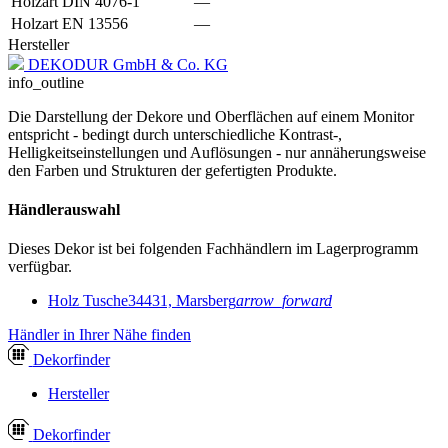
Holzart DIN 4076-1
—
Holzart EN 13556
—
Hersteller
DEKODUR GmbH & Co. KG
info_outline
Die Darstellung der Dekore und Oberflächen auf einem Monitor
entspricht - bedingt durch unterschiedliche Kontrast-,
Helligkeitseinstellungen und Auflösungen - nur annäherungsweise
den Farben und Strukturen der gefertigten Produkte.
Händlerauswahl
Dieses Dekor ist bei folgenden Fachhändlern im Lagerprogramm
verfügbar.
Holz Tusche
34431, Marsberg
arrow_forward
Händler in Ihrer Nähe finden
Dekor
finder
Hersteller
Dekor
finder