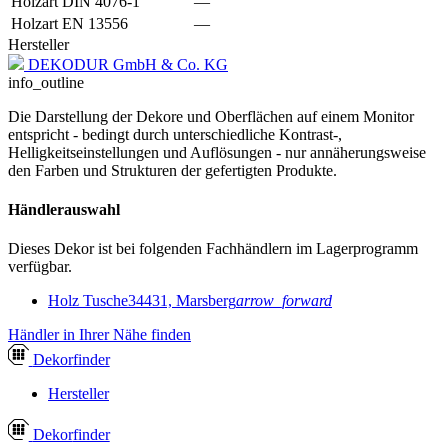
Holzart DIN 4076-1
—
Holzart EN 13556
—
Hersteller
DEKODUR GmbH & Co. KG
info_outline
Die Darstellung der Dekore und Oberflächen auf einem Monitor
entspricht - bedingt durch unterschiedliche Kontrast-,
Helligkeitseinstellungen und Auflösungen - nur annäherungsweise
den Farben und Strukturen der gefertigten Produkte.
Händlerauswahl
Dieses Dekor ist bei folgenden Fachhändlern im Lagerprogramm
verfügbar.
Holz Tusche
34431, Marsberg
arrow_forward
Händler in Ihrer Nähe finden
Dekor
finder
Hersteller
Dekor
finder