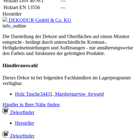
Holzart DIN 4076-1
—
Holzart EN 13556
—
Hersteller
DEKODUR GmbH & Co. KG
info_outline
Die Darstellung der Dekore und Oberflächen auf einem Monitor
entspricht - bedingt durch unterschiedliche Kontrast-,
Helligkeitseinstellungen und Auflösungen - nur annäherungsweise
den Farben und Strukturen der gefertigten Produkte.
Händlerauswahl
Dieses Dekor ist bei folgenden Fachhändlern im Lagerprogramm
verfügbar.
Holz Tusche
34431, Marsberg
arrow_forward
Händler in Ihrer Nähe finden
Dekor
finder
Hersteller
Dekor
finder